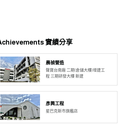
Achievements 實績分享
晨禎營造
聲寶台南廠 二期(倉儲大樓)增建工
程 三期研發大樓 新建
彥興工程
星巴克新市旗艦店