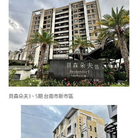
貝森朵夫3、5期 台南市新市區